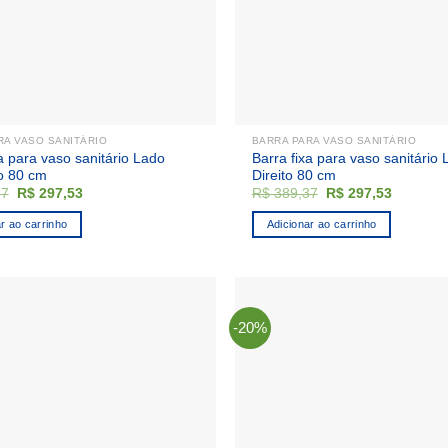
RA VASO SANITÁRIO
BARRA PARA VASO SANITÁRIO
a para vaso sanitário Lado
Barra fixa para vaso sanitário
o 80 cm
Direito 80 cm
O
O
O
O
37
R$
297,53
R$
389,37
R$
297,53
preço
preço
preço
preço
original
atual
original
atual
r ao carrinho
Adicionar ao carrinho
era:
é:
era:
é:
R$ 389,37.
R$ 297,53.
R$ 389,37.
R$ 297,5
-20%