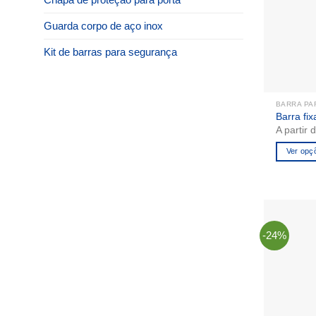
Guarda corpo de aço inox
Kit de barras para segurança
BARRA PA
Barra fix
A partir 
Ver opç
Este
produto
tem
várias
variantes
-24%
As
opções
podem
ser
escolhid