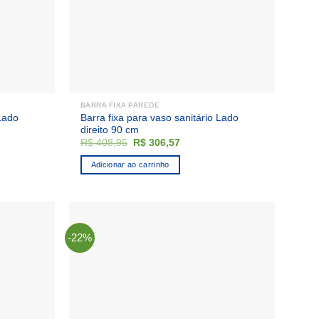
BARRA FIXA PAREDE
 Lado
Barra fixa para vaso sanitário Lado
direito 90 cm
O
O
R$
408,95
R$
306,57
preço
preço
original
atual
Adicionar ao carrinho
era:
é:
7.
R$ 408,95.
R$ 306,57.
-22%