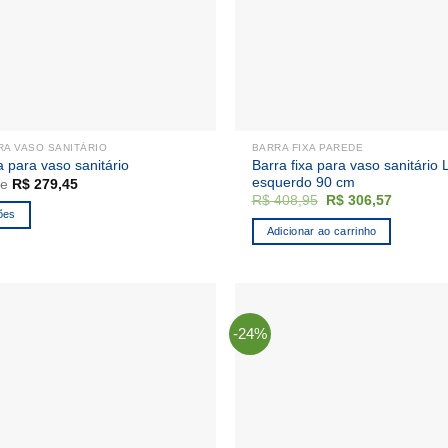
RA VASO SANITÁRIO
BARRA FIXA PAREDE
Barra fixa para vaso sanitário
a para vaso sanitário
esquerdo 90 cm
de
R$
279,45
O
O
R$
408,95
R$
306,57
preço
preço
ões
original
atual
Adicionar ao carrinho
era:
é:
R$ 408,95.
R$ 306,5
.
-24%
as