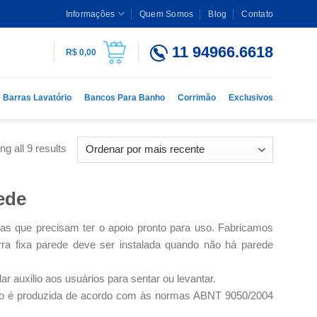
Informações
Quem Somos
Blog
Contato
11 94966.6618
R$
0,00
Barras Lavatório
Bancos Para Banho
Corrimão
Exclusivos
g all 9 results
ede
as que precisam ter o apoio pronto para uso. Fabricamos
ra fixa parede deve ser instalada quando não há parede
r auxilio aos usuários para sentar ou levantar.
poio é produzida de acordo com às normas ABNT 9050/2004