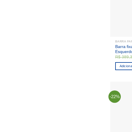
na
página
do
produto
BARRA PA
Barra fix
Esquerd
R$
389,
Adiciona
-22%