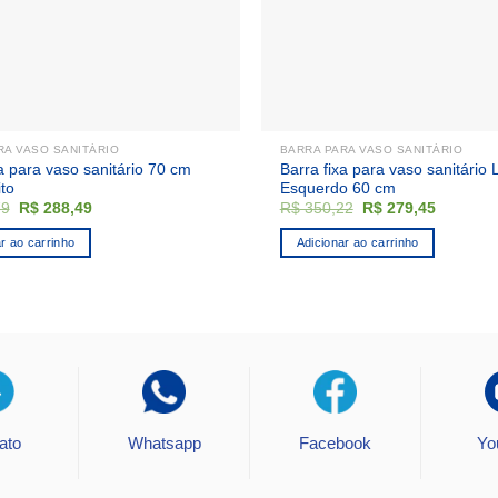
RA VASO SANITÁRIO
BARRA PARA VASO SANITÁRIO
a para vaso sanitário 70 cm
Barra fixa para vaso sanitário
ito
Esquerdo 60 cm
O
O
O
O
79
R$
288,49
R$
350,22
R$
279,45
preço
preço
preço
preço
original
atual
original
atual
r ao carrinho
Adicionar ao carrinho
era:
é:
era:
é:
R$ 369,79.
R$ 288,49.
R$ 350,22.
R$ 279,4
ato
Whatsapp
Facebook
Yo