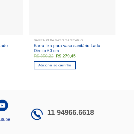
BARRA PARA VASO SANITÁRIO
 Lado
Barra fixa para vaso sanitário Lado
Direito 60 cm
O
O
R$
350,22
R$
279,45
preço
preço
original
atual
Adicionar ao carrinho
era:
é:
5.
R$ 350,22.
R$ 279,45.
11 94966.6618
utube