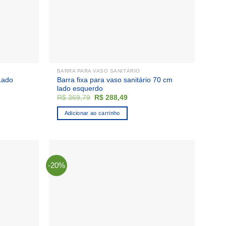
BARRA PARA VASO SANITÁRIO
 Lado
Barra fixa para vaso sanitário 70 cm
lado esquerdo
O
O
R$
369,79
R$
288,49
preço
preço
original
atual
Adicionar ao carrinho
era:
é:
3.
R$ 369,79.
R$ 288,49.
-20%