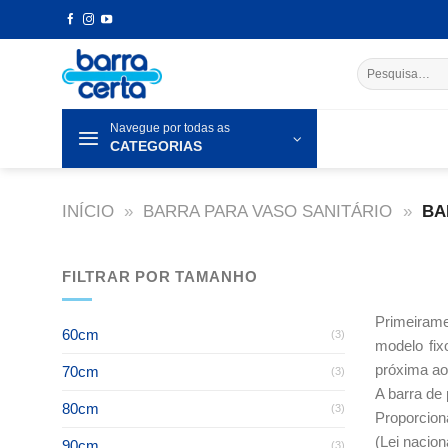
Skip
to
content
Pesquisar
por:
Navegue por todas as
CATEGORIAS
INÍCIO
»
BARRA PARA VASO SANITÁRIO
»
BA
FILTRAR POR TAMANHO
Primeirame
60cm
(3)
modelo fix
próxima ao 
70cm
(3)
A barra de 
80cm
(3)
Proporcion
(Lei nacion
90cm
(3)