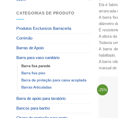
Ela é fabr
arrancada 
CATEGORIAS DE PRODUTO
A barra fi
diâmetro d
Produtos Exclusivos Barracerta
É resistent
A altura da
Corrimão
Todavia uma
Barras de Apoio
A barra de
habilitado.
Barra para vaso sanitário
A barra não
Barra fixa parede
manual de i
Barra fixa piso
Barra de proteção para caixa acoplada
Barras Articuladas
-25%
Barra de apoio para lavatório
Bancos para banho
Chapa de proteção para porta