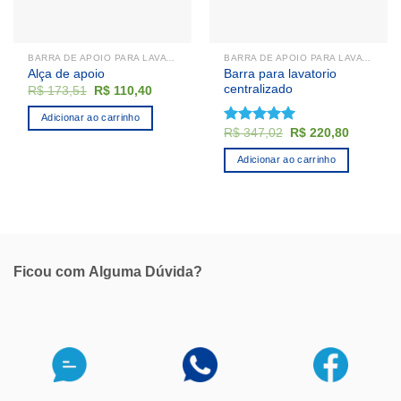
BARRA DE APOIO PARA LAVATÓRIO
BARRA DE APOIO PARA LAVATÓRIO
Barra para lavatorio
Alça de apoio
centralizado
O
O
R$
173,51
R$
110,40
preço
preço
original
atual
Adicionar ao carrinho
era:
é:
O
O
R$
347,02
R$
220,80
Avaliação
R$ 173,51.
R$ 110,40.
preço
preço
5.00
de 5
original
atual
Adicionar ao carrinho
era:
é:
R$ 347,02.
R$ 220,8
Ficou com
Alguma Dúvida?