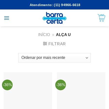
Skip
Atendimento: (11) 94966-6618
to
content
INÍCIO
»
ALÇA U
FILTRAR
-36%
-36%