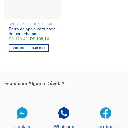
BARRA PARA PORTA DE BANHEIRO
Barra de apoio para porta
de banheiro pne
O
O
R$
170,46
R$
108,14
preço
preço
original
atual
Adicionar ao carrinho
era:
é:
R$ 170,46.
R$ 108,14.
Ficou com
Alguma Dúvida?
Contato
Whatsapp
Facebook