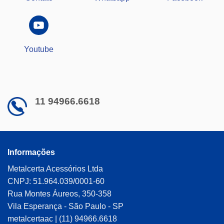
Youtube
11 94966.6618
Informações
Metalcerta Acessórios Ltda
CNPJ: 51.964.039/0001-60
Rua Montes Áureos, 350-358
Vila Esperança - São Paulo - SP
metalcertaac | (11) 94966.6618