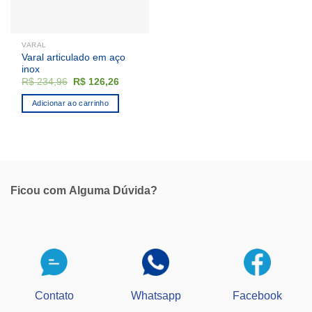
VARAL
Varal articulado em aço
inox
O
O
R$
234,96
R$
126,26
preço
preço
original
atual
Adicionar ao carrinho
era:
é:
R$ 234,96.
R$ 126,26.
Ficou com
Alguma Dúvida?
Contato
Whatsapp
Facebook