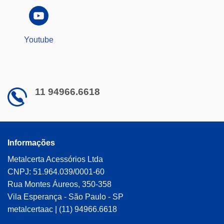
Youtube
11 94966.6618
Informações
Metalcerta Acessórios Ltda
CNPJ: 51.964.039/0001-60
Rua Montes Áureos, 350-358
Vila Esperança - São Paulo - SP
metalcertaac | (11) 94966.6618