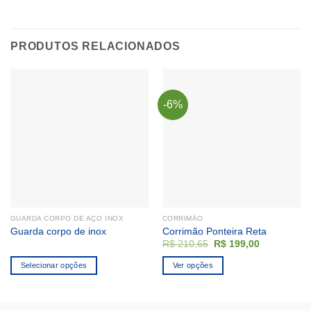
PRODUTOS RELACIONADOS
-6%
GUARDA CORPO DE AÇO INOX
CORRIMÃO
Guarda corpo de inox
Corrimão Ponteira Reta
O
O
R$
210,65
R$
199,00
preço
preço
original
atual
Selecionar opções
Ver opções
era:
é:
R$ 210,65.
R$ 199,00.