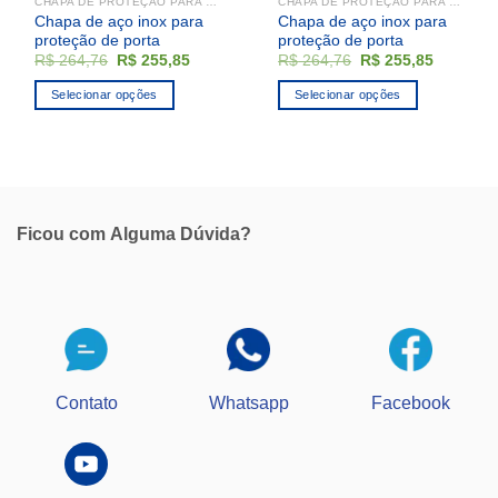
CHAPA DE PROTEÇÃO PARA PORTA
CHAPA DE PROTEÇÃO PARA PORTA
do
Chapa de aço inox para
Chapa de aço inox para
produto
proteção de porta
proteção de porta
O
O
O
O
R$
264,76
R$
255,85
R$
264,76
R$
255,85
preço
preço
preço
preço
original
atual
original
atual
Selecionar opções
Selecionar opções
era:
é:
era:
é:
R$ 264,76.
R$ 255,85.
R$ 264,76.
R$ 255,8
Ficou com
Alguma Dúvida?
Contato
Whatsapp
Facebook