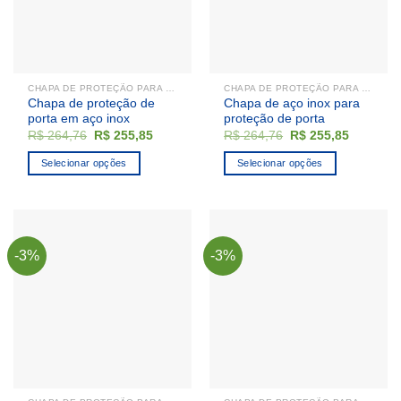
CHAPA DE PROTEÇÃO PARA PORTA
CHAPA DE PROTEÇÃO PARA PORTA
Chapa de proteção de
Chapa de aço inox para
porta em aço inox
proteção de porta
O
O
O
O
R$
264,76
R$
255,85
R$
264,76
R$
255,85
preço
preço
preço
preço
original
atual
original
atual
Selecionar opções
Selecionar opções
era:
é:
era:
é:
R$ 264,76.
R$ 255,85.
R$ 264,76.
R$ 255,8
Este
produto
tem
várias
-3%
-3%
variantes.
As
opções
podem
ser
escolhidas
na
página