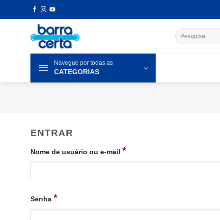
Skip
to
content
Pesquisar
por:
Navegue por todas as
CATEGORIAS
ENTRAR
*
Nome de usuário ou e-mail
*
Senha