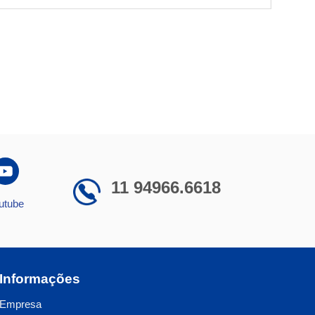
11 94966.6618
utube
Informações
Empresa