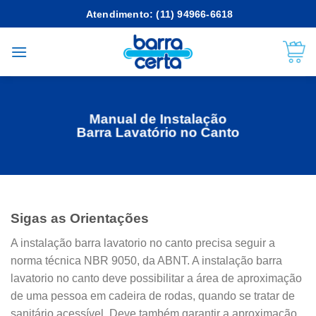
Skip
Atendimento: (11) 94966-6618
to
content
Manual de Instalação
Barra Lavatório no Canto
Sigas as
Orientações
A instalação barra lavatorio no canto precisa seguir a
norma técnica NBR 9050, da ABNT. A instalação barra
lavatorio no canto deve possibilitar a área de aproximação
de uma pessoa em cadeira de rodas, quando se tratar de
sanitário acessível. Deve também garantir a aproximação