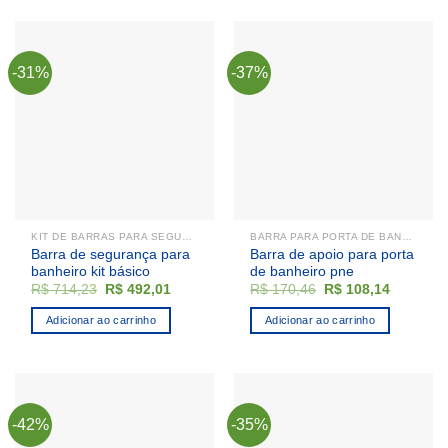
-31%
-37%
KIT DE BARRAS PARA SEGURANÇA
BARRA PARA PORTA DE BANHEIRO
Barra de segurança para
Barra de apoio para porta
banheiro kit básico
de banheiro pne
O
O
O
O
R$
714,23
R$
492,01
R$
170,46
R$
108,14
preço
preço
preço
preço
original
atual
original
atual
Adicionar ao carrinho
Adicionar ao carrinho
era:
é:
era:
é:
R$ 714,23.
R$ 492,01.
R$ 170,46.
R$ 108,1
-42%
-35%