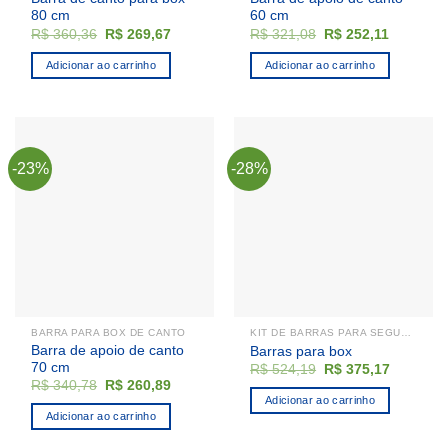
80 cm
60 cm
O
O
O
O
R$
360,36
R$
269,67
R$
321,08
R$
252,11
preço
preço
preço
preço
original
atual
original
atual
Adicionar ao carrinho
Adicionar ao carrinho
era:
é:
era:
é:
R$ 360,36.
R$ 269,67.
R$ 321,08.
R$ 252,1
-23%
-28%
BARRA PARA BOX DE CANTO
KIT DE BARRAS PARA SEGURANÇA
Barra de apoio de canto
Barras para box
70 cm
O
O
R$
524,19
R$
375,17
preço
preço
O
O
R$
340,78
R$
260,89
original
atual
preço
preço
Adicionar ao carrinho
era:
é:
original
atual
Adicionar ao carrinho
R$ 524,19.
R$ 375,1
era:
é:
R$ 340,78.
R$ 260,89.