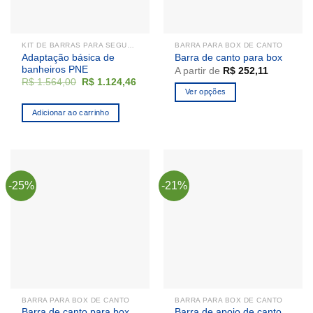
KIT DE BARRAS PARA SEGURANÇA
BARRA PARA BOX DE CANTO
Adaptação básica de
Barra de canto para box
banheiros PNE
A partir de
R$
252,11
O
O
R$
1.564,00
R$
1.124,46
preço
preço
Ver opções
original
atual
Este
era:
é:
Adicionar ao carrinho
R$ 1.564,00.
R$ 1.124,46.
produto
tem
várias
variantes.
As
-25%
-21%
opções
podem
ser
escolhidas
na
página
do
produto
BARRA PARA BOX DE CANTO
BARRA PARA BOX DE CANTO
Barra de canto para box
Barra de apoio de canto