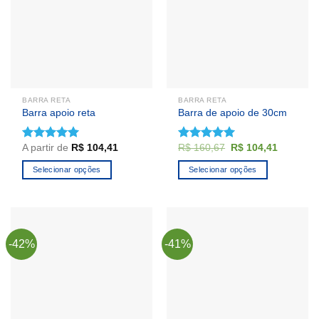
BARRA RETA
BARRA RETA
Barra apoio reta
Barra de apoio de 30cm
O
O
A partir de
R$
104,41
R$
160,67
R$
104,41
Avaliação
Avaliação
preço
preço
4.92
de 5
4.92
de 5
original
atual
Selecionar opções
Selecionar opções
era:
é:
R$ 160,67.
R$ 104,4
Este
produto
tem
várias
-42%
-41%
variantes.
As
opções
podem
ser