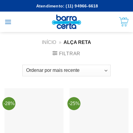
Skip
Atendimento: (11) 94966-6618
to
content
INÍCIO
»
ALÇA RETA
FILTRAR
-28%
-25%