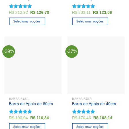
O
O
O
O
R$
212,92
R$
126,79
R$
203,11
R$
123,06
Avaliação
Avaliação
preço
preço
preço
preço
4.92
de 5
4.92
de 5
original
atual
original
atual
Selecionar opções
Selecionar opções
era:
é:
era:
é:
R$ 212,92.
R$ 126,79.
R$ 203,11.
R$ 123,0
-39%
-37%
BARRA RETA
BARRA RETA
Barra de Apoio de 60cm
Barra de Apoio de 40cm
O
O
O
O
R$
190,04
R$
116,84
R$
170,46
R$
108,14
Avaliação
Avaliação
preço
preço
preço
preço
4.92
de 5
4.92
de 5
original
atual
original
atual
Selecionar opções
Selecionar opções
era:
é:
era:
é: