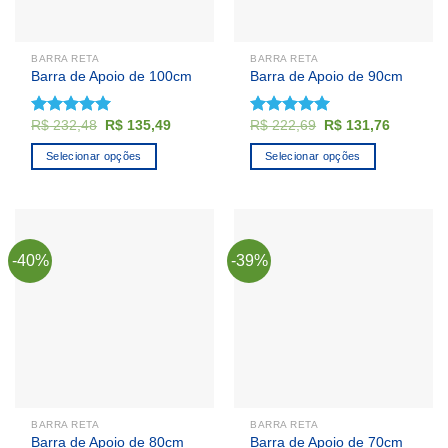
escolhidas
na
página
BARRA RETA
BARRA RETA
do
Barra de Apoio de 100cm
Barra de Apoio de 90cm
produto
O
O
O
O
R$
232,48
R$
135,49
R$
222,69
R$
131,76
Avaliação
Avaliação
preço
preço
preço
preço
4.92
de 5
4.92
de 5
original
atual
original
atual
Selecionar opções
Selecionar opções
era:
é:
era:
é:
R$ 232,48.
R$ 135,49.
R$ 222,69.
R$ 131,7
-40%
-39%
BARRA RETA
BARRA RETA
Barra de Apoio de 80cm
Barra de Apoio de 70cm