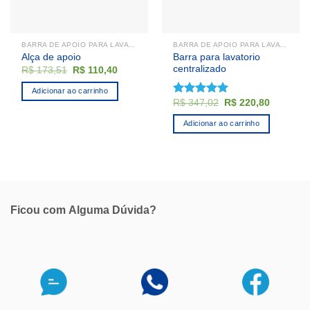
BARRA DE APOIO PARA LAVATÓRIO
BARRA DE APOIO PARA LAVATÓRIO
Barra para lavatorio
Alça de apoio
centralizado
O
O
R$
173,51
R$
110,40
preço
preço
original
atual
Adicionar ao carrinho
era:
é:
O
O
R$
347,02
R$
220,80
Avaliação
R$ 173,51.
R$ 110,40.
preço
preço
5.00
de 5
original
atual
Adicionar ao carrinho
era:
é:
R$ 347,02.
R$ 220,8
Ficou com
Alguma Dúvida?