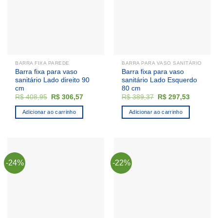
podem
ser
escolhidas
na
página
do
BARRA FIXA PAREDE
BARRA PARA VASO SANITÁRIO
produto
Barra fixa para vaso
Barra fixa para vaso
sanitário Lado direito 90
sanitário Lado Esquerdo
cm
80 cm
O
O
O
O
R$
408,95
R$
306,57
R$
389,37
R$
297,53
preço
preço
preço
preço
original
atual
original
atual
Adicionar ao carrinho
Adicionar ao carrinho
era:
é:
era:
é:
R$ 408,95.
R$ 306,57.
R$ 389,37.
R$ 297,5
-24%
-22%