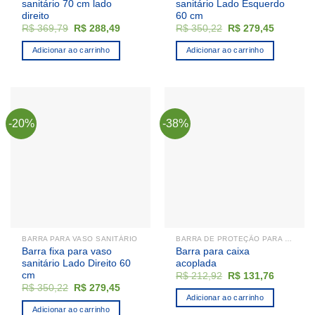
sanitário 70 cm lado
sanitário Lado Esquerdo
direito
60 cm
O
O
O
O
R$
369,79
R$
288,49
R$
350,22
R$
279,45
preço
preço
preço
preço
original
atual
original
atual
Adicionar ao carrinho
Adicionar ao carrinho
era:
é:
era:
é:
R$ 369,79.
R$ 288,49.
R$ 350,22.
R$ 279,4
-20%
-38%
BARRA PARA VASO SANITÁRIO
BARRA DE PROTEÇÃO PARA CAIXA ACOPLADA
Barra fixa para vaso
Barra para caixa
sanitário Lado Direito 60
acoplada
cm
O
O
R$
212,92
R$
131,76
preço
preço
O
O
R$
350,22
R$
279,45
original
atual
preço
preço
Adicionar ao carrinho
era:
é:
original
atual
Adicionar ao carrinho
R$ 212,92.
R$ 131,7
era:
é: