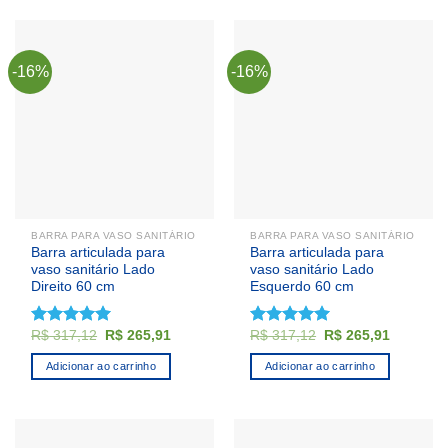
-16%
-16%
BARRA PARA VASO SANITÁRIO
BARRA PARA VASO SANITÁRIO
Barra articulada para
Barra articulada para
vaso sanitário Lado
vaso sanitário Lado
Direito 60 cm
Esquerdo 60 cm
O
O
O
O
R$
317,12
R$
265,91
R$
317,12
R$
265,91
Avaliação
Avaliação
preço
preço
preço
preço
5.00
de 5
5.00
de 5
original
atual
original
atual
Adicionar ao carrinho
Adicionar ao carrinho
era:
é:
era:
é:
R$ 317,12.
R$ 265,91.
R$ 317,12.
R$ 265,9