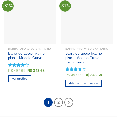
-31%
-31%
BARRA PARA VASO SANITÁRIO
BARRA PARA VASO SANITÁRIO
Barra de apoio fixa no
Barra de apoio fixa no
piso – Modelo Curva
piso – Modelo Curva
Lado Direito
O
O
R$
497,69
R$
343,68
Avaliação
preço
preço
O
O
4.00
de
R$
497,69
R$
343,68
Avaliação
original
atual
preço
preço
Ver opções
5
4.00
de
era:
é:
original
atual
Adicionar ao carrinho
5
R$ 497,69.
R$ 343,68.
Este
era:
é:
R$ 497,69.
R$ 343,6
produto
tem
várias
1
2
variantes.
As