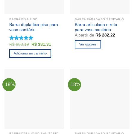
BARRA FIXA PISO
BARRA PARA VASO SANITÁRIO
Barra dupla fixa piso para
Barra articulada e reta
vaso sanitário
para vaso sanitário
A partir de
R$
282,22
O
O
R$
583,19
R$
381,31
Avaliação
Ver opções
preço
preço
5.00
de 5
Este
original
atual
Adicionar ao carrinho
era:
é:
produto
R$ 583,19.
R$ 381,31.
tem
várias
variantes.
As
-18%
-18%
opções
podem
ser
escolhidas
na
página
do
produto
BARRA PARA VASO SANITÁRIO
BARRA PARA VASO SANITÁRIO