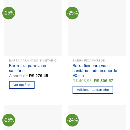
-25%
-25%
BARRA PARA VASO SANITÁRIO
BARRA FIXA PAREDE
Barra fixa para vaso
Barra fixa para vaso
sanitário
sanitário Lado esquerdo
90 cm
A partir de
R$
279,45
O
O
R$
408,95
R$
306,57
preço
preço
Ver opções
original
atual
Adicionar ao carrinho
Este
era:
é:
R$ 408,95.
R$ 306,5
produto
tem
várias
variantes.
-25%
-24%
As
opções