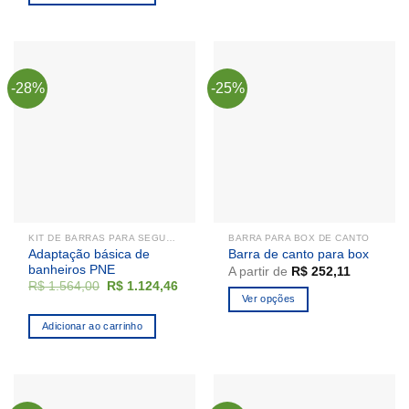
R$ 350,22.
R$ 279,45.
-28%
-25%
KIT DE BARRAS PARA SEGURANÇA
BARRA PARA BOX DE CANTO
Adaptação básica de
Barra de canto para box
banheiros PNE
A partir de
R$
252,11
O
O
R$
1.564,00
R$
1.124,46
preço
preço
Ver opções
original
atual
Este
era:
é:
Adicionar ao carrinho
R$ 1.564,00.
R$ 1.124,46.
produto
tem
várias
variantes.