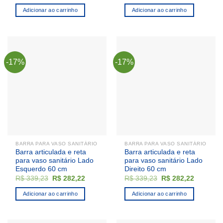
preço
preço
preço
preço
original
atual
original
atual
Adicionar ao carrinho
Adicionar ao carrinho
era:
é:
era:
é:
R$ 353,34.
R$ 291,26.
R$ 353,34.
R$ 291,2
-17%
-17%
BARRA PARA VASO SANITÁRIO
BARRA PARA VASO SANITÁRIO
Barra articulada e reta
Barra articulada e reta
para vaso sanitário Lado
para vaso sanitário Lado
Esquerdo 60 cm
Direito 60 cm
O
O
O
O
R$
339,23
R$
282,22
R$
339,23
R$
282,22
preço
preço
preço
preço
original
atual
original
atual
Adicionar ao carrinho
Adicionar ao carrinho
era:
é:
era:
é:
R$ 339,23.
R$ 282,22.
R$ 339,23.
R$ 282,2