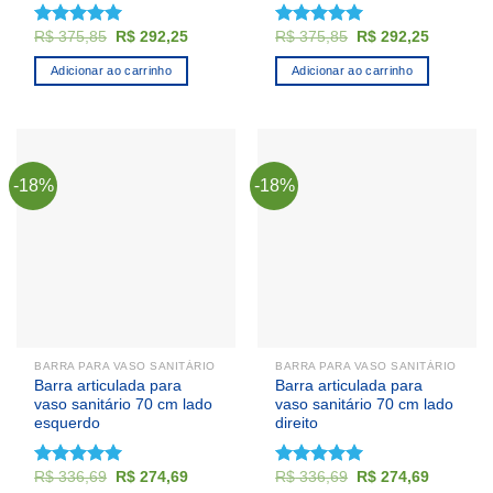
O
O
O
O
R$
375,85
R$
292,25
R$
375,85
R$
292,25
Avaliação
Avaliação
preço
preço
preço
preço
5.00
de 5
5.00
de 5
original
atual
original
atual
Adicionar ao carrinho
Adicionar ao carrinho
era:
é:
era:
é:
R$ 375,85.
R$ 292,25.
R$ 375,85.
R$ 292,2
-18%
-18%
BARRA PARA VASO SANITÁRIO
BARRA PARA VASO SANITÁRIO
Barra articulada para
Barra articulada para
vaso sanitário 70 cm lado
vaso sanitário 70 cm lado
esquerdo
direito
O
O
O
O
R$
336,69
R$
274,69
R$
336,69
R$
274,69
Avaliação
Avaliação
preço
preço
preço
preço