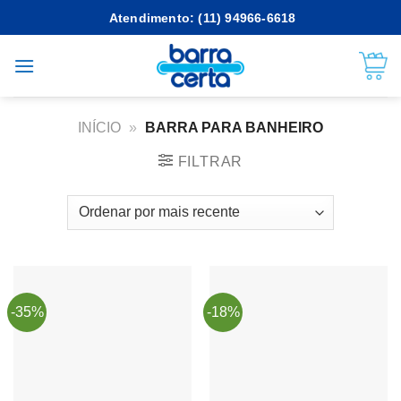
Skip
Atendimento: (11) 94966-6618
to
content
INÍCIO
»
BARRA PARA BANHEIRO
FILTRAR
-35%
-18%