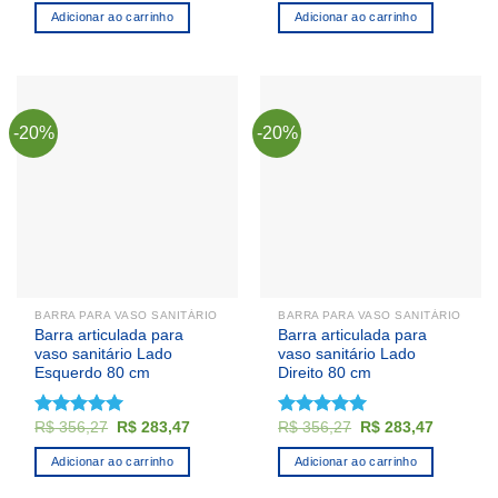
5.00
de 5
5.00
de 5
original
atual
original
atual
Adicionar ao carrinho
Adicionar ao carrinho
era:
é:
era:
é:
R$ 336,69.
R$ 274,69.
R$ 336,69.
R$ 274,6
-20%
-20%
BARRA PARA VASO SANITÁRIO
BARRA PARA VASO SANITÁRIO
Barra articulada para
Barra articulada para
vaso sanitário Lado
vaso sanitário Lado
Esquerdo 80 cm
Direito 80 cm
O
O
O
O
R$
356,27
R$
283,47
R$
356,27
R$
283,47
Avaliação
Avaliação
preço
preço
preço
preço
5.00
de 5
5.00
de 5
original
atual
original
atual
Adicionar ao carrinho
Adicionar ao carrinho
era:
é:
era:
é:
R$ 356,27.
R$ 283,47.
R$ 356,27.
R$ 283,4