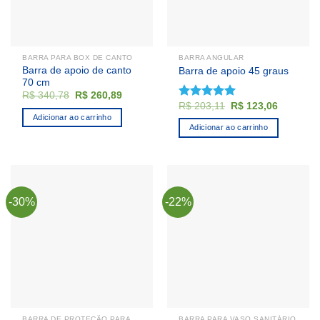
BARRA PARA BOX DE CANTO
BARRA ANGULAR
Barra de apoio de canto
Barra de apoio 45 graus
70 cm
O
O
R$
340,78
R$
260,89
preço
preço
O
O
R$
203,11
R$
123,06
Avaliação
original
atual
preço
preço
5.00
de 5
Adicionar ao carrinho
era:
é:
original
atual
Adicionar ao carrinho
R$ 340,78.
R$ 260,89.
era:
é:
R$ 203,11.
R$ 123,0
-30%
-22%
BARRA DE PROTEÇÃO PARA CAIXA ACOPLADA
BARRA PARA VASO SANITÁRIO