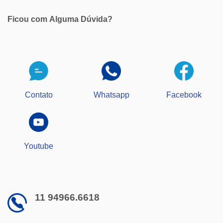
opções
podem
Ficou com
Alguma Dúvida?
ser
escolhidas
na
página
do
produto
Contato
Whatsapp
Facebook
Youtube
11 94966.6618