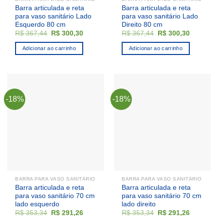
Barra articulada e reta
Barra articulada e reta
para vaso sanitário Lado
para vaso sanitário Lado
Esquerdo 80 cm
Direito 80 cm
O
O
O
O
R$
367,44
R$
300,30
R$
367,44
R$
300,30
preço
preço
preço
preço
original
atual
original
atual
Adicionar ao carrinho
Adicionar ao carrinho
era:
é:
era:
é:
R$ 367,44.
R$ 300,30.
R$ 367,44.
R$ 300,3
-18%
-18%
BARRA PARA VASO SANITÁRIO
BARRA PARA VASO SANITÁRIO
Barra articulada e reta
Barra articulada e reta
para vaso sanitário 70 cm
para vaso sanitário 70 cm
lado esquerdo
lado direito
O
O
O
O
R$
353,34
R$
291,26
R$
353,34
R$
291,26