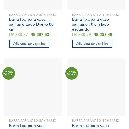
BARRA PARA VASO SANITÁRIO
BARRA PARA VASO SANITÁRIO
Barra fixa para vaso
Barra fixa para vaso
sanitário Lado Direito 80
sanitário 70 cm lado
cm
esquerdo
O
O
O
O
R$
389,37
R$
297,53
R$
369,79
R$
288,49
preço
preço
preço
preço
original
atual
original
atual
Adicionar ao carrinho
Adicionar ao carrinho
era:
é:
era:
é:
R$ 389,37.
R$ 297,53.
R$ 369,79.
R$ 288,4
-22%
-20%
BARRA PARA VASO SANITÁRIO
BARRA PARA VASO SANITÁRIO
Barra fixa para vaso
Barra fixa para vaso