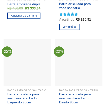
Barra articulada para
Barra articulada dupla
vaso sanitário
O
O
R$
480,03
R$
333,64
preço
preço
original
atual
Adicionar ao carrinho
era:
é:
A partir de
R$
265,91
Avaliação
R$ 480,03.
R$ 333,64.
5.00
de 5
Ver opções
Este
produto
tem
várias
-22%
-22%
variantes.
As
opções
podem
ser
escolhidas
na
página
BARRA PARA VASO SANITÁRIO
BARRA PARA VASO SANITÁRIO
do
Barra articulada para
Barra articulada para
produto
vaso sanitário Lado
vaso sanitário Lado
Esquerdo 90cm
Direito 90cm