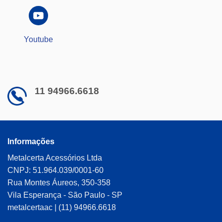
Youtube
11 94966.6618
Informações
Metalcerta Acessórios Ltda
CNPJ: 51.964.039/0001-60
Rua Montes Áureos, 350-358
Vila Esperança - São Paulo - SP
metalcertaac | (11) 94966.6618