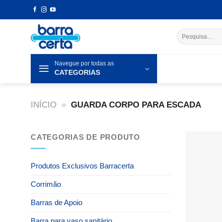
Skip
to
content
Pesquisar
por:
Navegue por todas as
CATEGORIAS
INÍCIO
»
GUARDA CORPO PARA ESCADA
CATEGORIAS DE PRODUTO
Produtos Exclusivos Barracerta
Corrimão
Barras de Apoio
Barra para vaso sanitário