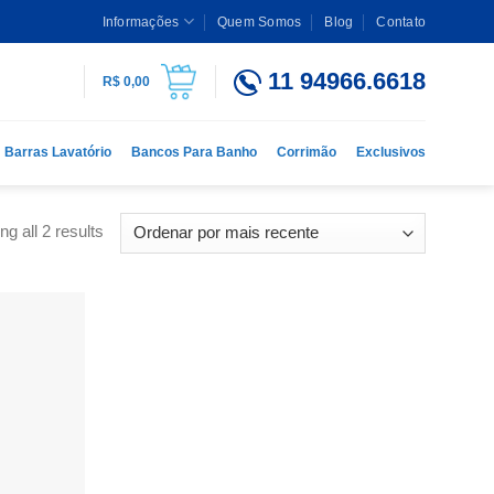
Informações
Quem Somos
Blog
Contato
11 94966.6618
R$
0,00
Barras Lavatório
Bancos Para Banho
Corrimão
Exclusivos
g all 2 results