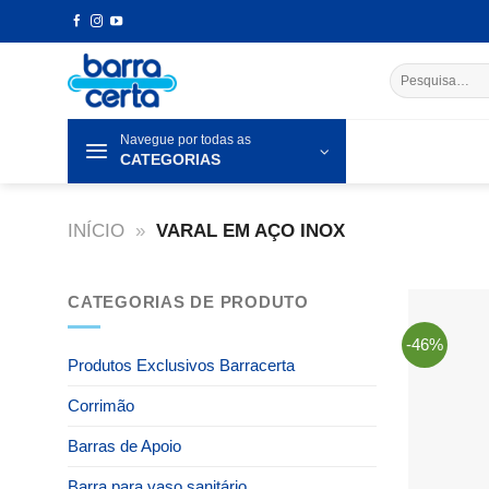
Skip
to
content
Pesquisar
por:
Navegue por todas as
CATEGORIAS
INÍCIO
»
VARAL EM AÇO INOX
CATEGORIAS DE PRODUTO
-46%
Produtos Exclusivos Barracerta
Corrimão
Barras de Apoio
Barra para vaso sanitário