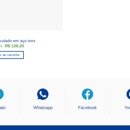
ticulado em aço inox
O
O
96
R$
126,26
preço
preço
original
atual
r ao carrinho
era:
é:
R$ 234,96.
R$ 126,26.
ato
Whatsapp
Facebook
Yo