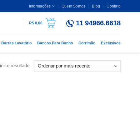
Informações
Quem Somos
Blog
Contato
11 94966.6618
R$
0,00
Barras Lavatório
Bancos Para Banho
Corrimão
Exclusivos
nico resultado