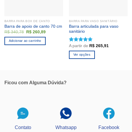
BARRA PARA BOX DE CANTO
BARRA PARA VASO SANITÁRIO
Barra articulada para vaso
Barra de apoio de canto 70 cm
sanitário
O
O
R$
340,78
R$
260,89
preço
preço
original
atual
Adicionar ao carrinho
era:
é:
A partir de
R$
265,91
Avaliação
R$ 340,78.
R$ 260,89.
5.00
de 5
Ver opções
Este
produto
tem
várias
Ficou com
Alguma Dúvida?
variantes.
As
opções
podem
ser
escolhidas
na
Contato
Whatsapp
Facebook
página