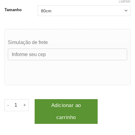
LIMPAR
3.00
de 5,
Tamanho
com
baseado
em
avaliação
de
cliente
Simulação de frete
Barra de apoio em L quantidade
Adicionar ao
carrinho