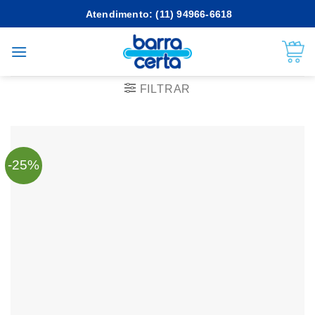
Skip
Atendimento: (11) 94966-6618
to
content
FILTRAR
-25%