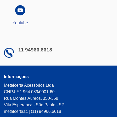
do
produto
Youtube
11 94966.6618
Informações
Metalcerta Acessórios Ltda
CNPJ: 51.964.039/0001-60
Rua Montes Áureos, 350-358
Vila Esperança - São Paulo - SP
metalcertaac | (11) 94966.6618