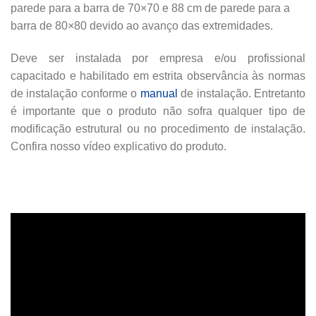
parede para a barra de 70×70 e 88 cm de parede para a
barra de 80×80 devido ao avanço das extremidades.
Deve ser instalada por empresa e/ou profissional
capacitado e habilitado em estrita observância às normas
de instalação conforme o
manual
de instalação. Entretanto
é importante que o produto não sofra qualquer tipo de
modificação estrutural ou no procedimento de instalação.
Confira nosso vídeo explicativo do produto.