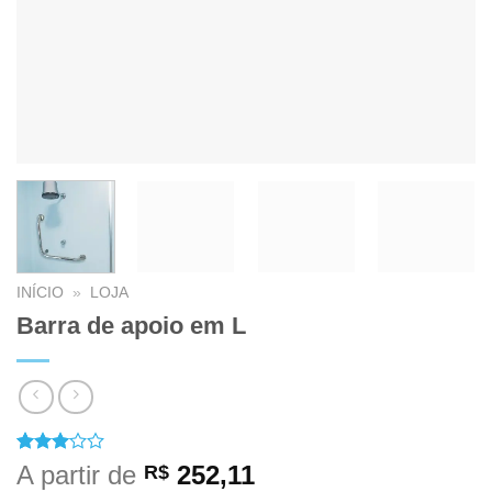
INÍCIO
»
LOJA
Barra de apoio em L
Avaliado
1
A partir de
252,11
R$
como